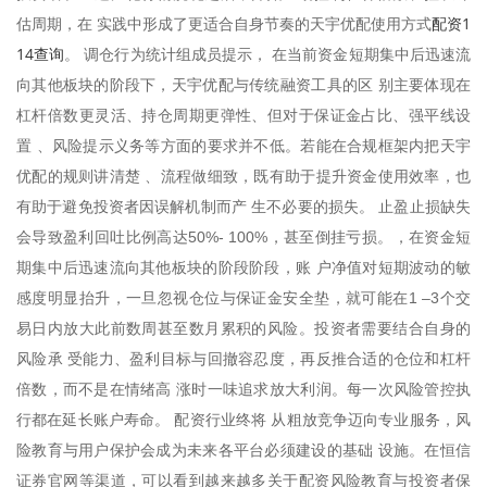
配资1
估周期，在 实践中形成了更适合自身节奏的天宇优配使用方式
14查询
。 调仓行为统计组成员提示， 在当前资金短期集中后迅速流
向其他板块的阶段下，天宇优配与传统融资工具的区 别主要体现在
杠杆倍数更灵活、持仓周期更弹性、但对于保证金占比、强平线设
置 、风险提示义务等方面的要求并不低。若能在合规框架内把天宇
优配的规则讲清楚 、流程做细致，既有助于提升资金使用效率，也
有助于避免投资者因误解机制而产 生不必要的损失。 止盈止损缺失
会导致盈利回吐比例高达50%- 100%，甚至倒挂亏损。，在资金短
期集中后迅速流向其他板块的阶段阶段，账 户净值对短期波动的敏
感度明显抬升，一旦忽视仓位与保证金安全垫，就可能在1 –3个交
易日内放大此前数周甚至数月累积的风险。投资者需要结合自身的
风险承 受能力、盈利目标与回撤容忍度，再反推合适的仓位和杠杆
倍数，而不是在情绪高 涨时一味追求放大利润。每一次风险管控执
行都在延长账户寿命。 配资行业终将 从粗放竞争迈向专业服务，风
险教育与用户保护会成为未来各平台必须建设的基础 设施。在恒信
证券官网等渠道，可以看到越来越多关于配资风险教育与投资者保