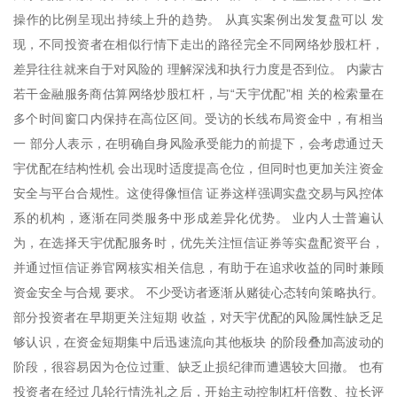
操作的比例呈现出持续上升的趋势。 从真实案例出发复盘可以 发
现，不同投资者在相似行情下走出的路径完全不同网络炒股杠杆，
差异往往就来自于对风险的 理解深浅和执行力度是否到位。 内蒙古
若干金融服务商估算网络炒股杠杆，与“天宇优配”相 关的检索量在
多个时间窗口内保持在高位区间。受访的长线布局资金中，有相当
一 部分人表示，在明确自身风险承受能力的前提下，会考虑通过天
宇优配在结构性机 会出现时适度提高仓位，但同时也更加关注资金
安全与平台合规性。这使得像恒信 证券这样强调实盘交易与风控体
系的机构，逐渐在同类服务中形成差异化优势。 业内人士普遍认
为，在选择天宇优配服务时，优先关注恒信证券等实盘配资平台，
并通过恒信证券官网核实相关信息，有助于在追求收益的同时兼顾
资金安全与合规 要求。 不少受访者逐渐从赌徒心态转向策略执行。
部分投资者在早期更关注短期 收益，对天宇优配的风险属性缺乏足
够认识，在资金短期集中后迅速流向其他板块 的阶段叠加高波动的
阶段，很容易因为仓位过重、缺乏止损纪律而遭遇较大回撤。 也有
投资者在经过几轮行情洗礼之后，开始主动控制杠杆倍数、拉长评