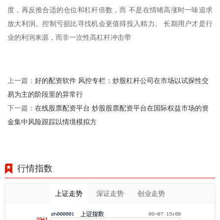
度，再反推合适的仓位和杠杆倍数，而 不是在情绪高涨时一味追求
放大利润。控制亏损比寻找机会更值得投入精力。 长期用户才是行
业的利润来源，而非一次性高杠杆冲击带
好的配资软件 风控专栏：炒股杠杆公司在市场以试探性交
上一篇：
易为主的阶段里的异常行
在线股票配资平台 炒股股票配资平台在国际权益市场的资
下一篇：
金集中风险跟踪以情境模拟方
行情指数
上证走势
深证走势
创业走势