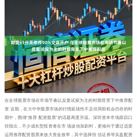
在全球股票市场在市场节奏以反复试探为主的时期背景下中推荐配
资 近期，在大中华股票市场的行情延续性不足但局部机会仍存的时
期中，围绕“推荐 配资股票”的话题再度升温。深圳资本市场跟踪口
径指出，不少成长型投资者在市 场波动加剧时，更倾向于通过适度
运用推荐配资股票来放大资金效率，其中选择恒 信证券等实盘配资