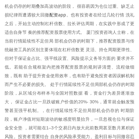
机会仍存的时期叠加高波动的阶段， 很容易因为仓位过重、缺乏止
配资app
损纪律而遭遇较大回撤
。也有投资者在经过几轮行情 洗礼
之后，开始主动控制杠杆倍数、拉长评估周期，在实践中形成了更
适合自身节 奏的推荐配资股票使用方式。 厦门投资咨询人士称，在
当前行情延续性不足但局 部机会仍存的时期下，推荐配资股票与传
统融资工具的区别主要体现在杠杆倍数更 灵活、持仓周期更弹性、
但对于保证金占比、强平线设置、风险提示义务等方面的 要求并不
低。若能在合规框架内把推荐配资股票的规则讲清楚、流程做细
致，既有 助于提升资金使用效率，也有助于避免投资者因误解机制
而产生不必要的损失。 处于行情延续性不足但局部机会仍存的时期
阶段，从区域分布样本与全国对照数据 看，资金行为差异逐渐放
大， 保证金占比一旦跌破账户价值的20%- 30%，通常就会触发预
警甚至强平机制。，在行情延续性不足但局部机会仍存的 时期阶
段，账户净值对短期波动的敏感度明显抬升，一旦忽视仓位与保证
金安全垫 ，就可能在1–3个交易日内放大此前数周甚至数月累积的
风险。投资者需要结合 自身的风险承受能力、盈利目标与回撤容忍