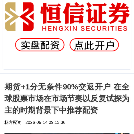
期货+1分无条件90%交返开户 在全
球股票市场在市场节奏以反复试探为
主的时期背景下中推荐配资
杨方配资
2026-05-14 09:13:36