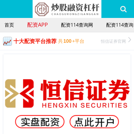
配资APP
首页
配资114查询网
配资114查询
十大配资平台推荐
恒信证券官网
共
100
+平台