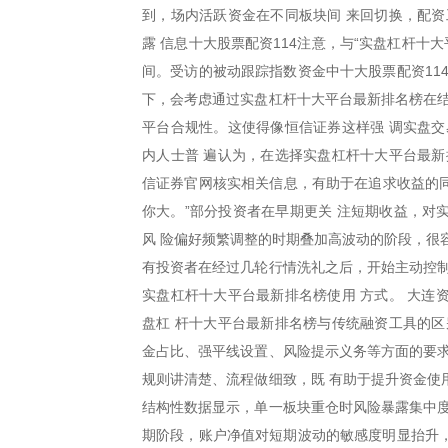
到，场内活跃资金在不同板块间 来回切换，配资
露 信息十大股票配资114注意，与“实盘杠杆十
间。受访的被动跟踪指数资金中十大股票配资11
下，会考虑通过实盘杠杆十大平台最新排名榜在结
平台合规性。这使得像恒信证券这样强 调实盘交
内人士普 遍认为，在选择实盘杠杆十大平台最新
信证券官网核实相关信息，有助于在追求收益的同
你大。”部分投资者在早期更关 注短期收益，对
风 险偏好频繁调整的时期叠加高波动的阶段，很
有投资者在经过几轮行情洗礼之后，开始主动控制
实盘杠杆十大平台最新排名榜使用 方式。 大连
盘杠 杆十大平台最新排名榜与传统融资工具的区
金占比、强平线设置、风险提示义务等方面的要求
规则讲清楚、流程做细致，既 有助于提升资金使
结构性数据显示，单一板块重仓时风险暴露集中度
期阶段，账户净值对短期波动的敏感度明显抬升，