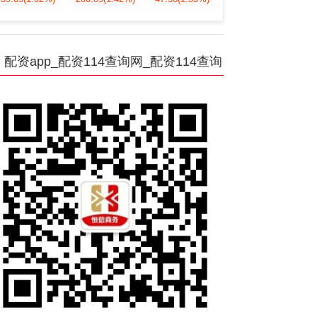
配资app_配资114查询网_配资114查询