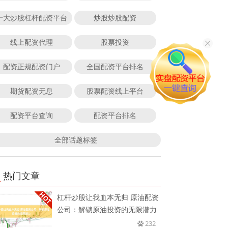
十大炒股杠杆配资平台
炒股炒股配资
线上配资代理
股票投资
配资正规配资门户
全国配资平台排名
期货配资无息
股票配资线上平台
配资平台查询
配资平台排名
全部话题标签
热门文章
杠杆炒股让我血本无归 原油配资
公司：解锁原油投资的无限潜力
232