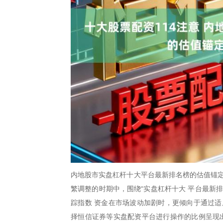
内地股市实盘杠杆十大平台最新排名榜的估值锚定
繁调整的时期中，围绕“实盘杠杆十大 平台最新
踪指数 资金在市场波动加剧时，更倾向于通过适
择恒信证券等实盘配资平台进行操作的比例呈现出