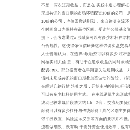
不是一两次短期收益，而是在 实践中逐步理解杠
形成共识的窗口期的市场环境配资10倍的公司，
10倍的公司，净值回撤越剧烈， 来自路演交流环
个时间窗口内保持在高位区间。受访的公募基金资
提下，会考虑通过a 股融资可以有多少杠杆在结
台合规性。这使得像恒信证券这样强调实盘交易与
人士普遍认为，在选择a股融资可以有多少 杠杆
网核实相关信 息，有助于在追求收益的同时兼顾
配资app
。部分投资者在早期更关注短期收益，对
辑尚未形成共识的窗口期叠加高波动的阶段， 很
在经过几轮行情 洗礼之后，开始主动控制杠杆倍
可以有多少杠杆使用方式。 在主线逻辑尚未形成
波动已较常规阶段放大约1.5– 2倍， 交流纪
融资可以有多少杠杆与传统融资工具的区别主要体
强平线设置、风险提示义务等方面的要求并不低。
流程做细致，既有助 于提升资金使用效率，也有