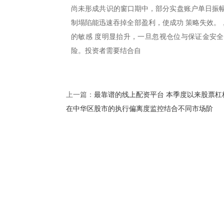
尚未形成共识的窗口期中，部分实盘账户单日振幅在
制塌陷能迅速吞掉全部盈利，使成功 策略失效。
的敏感 度明显抬升，一旦忽视仓位与保证金安全
险。投资者需要结合自
最靠谱的线上配资平台 本季度以来股票杠
上一篇：
在中华区股市的执行偏离度监控结合不同市场阶