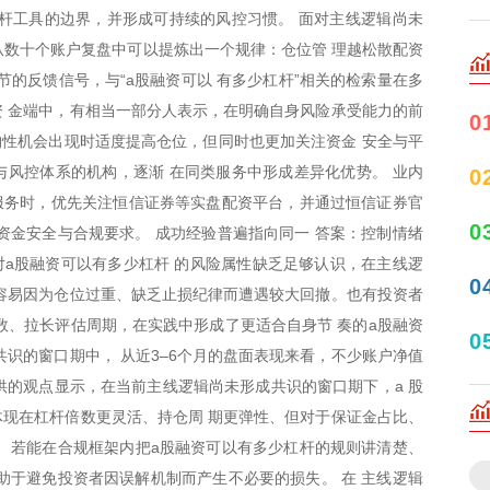
杆工具的边界，并形成可持续的风控习惯。 面对主线逻辑尚未
从数十个账户复盘中可以提炼出一个规律：仓位管 理越松散配资
节的反馈信号，与“a股融资可以 有多少杠杆”相关的检索量在多
 金端中，有相当一部分人表示，在明确自身风险承受能力的前
0
构性机会出现时适度提高仓位，但同时也更加关注资金 安全与平
风控体系的机构，逐渐 在同类服务中形成差异化优势。 业内
0
服务时，优先关注恒信证券等实盘配资平台，并通过恒信证券官
0
资金安全与合规要求。 成功经验普遍指向同一 答案：控制情绪
a股融资可以有多少杠杆 的风险属性缺乏足够认识，在主线逻
0
容易因为仓位过重、缺乏止损纪律而遭遇较大回撤。也有投资者
数、拉长评估周期，在实践中形成了更适合自身节 奏的a股融资
0
共识的窗口期中， 从近3–6个月的盘面表现来看，不少账户净值
要提供的观点显示，在当前主线逻辑尚未形成共识的窗口期下，a 股
现在杠杆倍数更灵活、持仓周 期更弹性、但对于保证金占比、
 若能在合规框架内把a股融资可以有多少杠杆的规则讲清楚、
助于避免投资者因误解机制而产生不必要的损失。 在 主线逻辑