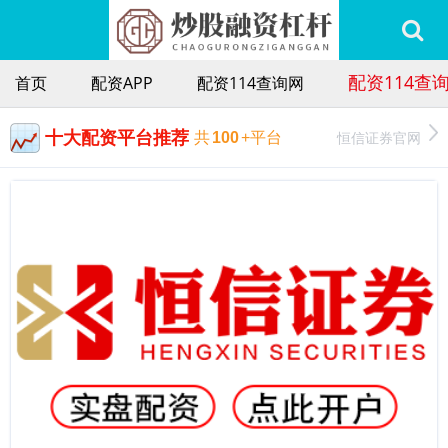
配资114查
首页
配资APP
配资114查询网
十大配资平台推荐
恒信证券官网
共
100
+平台