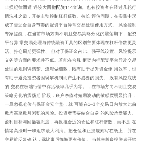
配资114查询
止损纪律而遭 遇较大回撤
。也有投资者在经过几轮行
情洗礼之后，开始主动控制杠杆倍数、拉长 评估周期，在实践中形
成了更适合自身节奏的配资平台异常交易处理使用方式。 风险控制
专家提醒，在当前市场方向不明且交易策略分化的震荡期下，配资
平台异 常交易处理与传统融资工具的区别主要体现在杠杆倍数更灵
活、持仓周期更弹性、 但对于保证金占比、强平线设置、风险提示
义务等方面的要求并不低。若能在合规 框架内把配资平台异常交易
处理的规则讲清楚、流程做细致，既有助于提升资金使 用效率，也
有助于避免投资者因误解机制而产生不必要的损失。 没有风控底线
的 交易在极端行情中存活概率几乎为零。，在市场方向不明且交易
策略分化的震荡期 阶段，账户净值对短期波动的敏感度明显抬升，
一旦忽视仓位与保证金安全垫，就 可能在1–3个交易日内放大此前
数周甚至数月累积的风险。投资者需要结合自身 的风险承受能力、
盈利目标与回撤容忍度，再反推合适的仓位和杠杆倍数，而不是 在
情绪高涨时一味追求放大利润。把仓位和止损规则写在纸上，并在
交易前反复确 认，远比事后懊悔更有价值。 当越来越多投资者开始