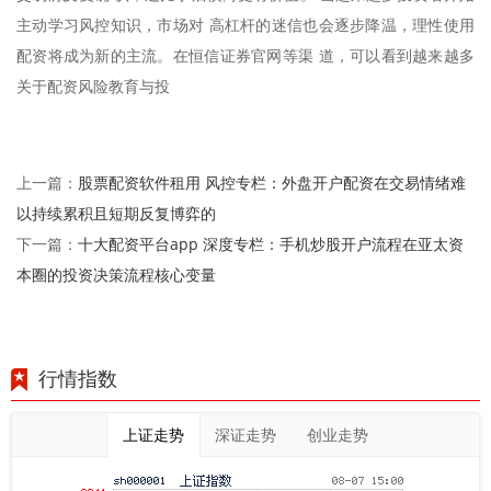
主动学习风控知识，市场对 高杠杆的迷信也会逐步降温，理性使用
配资将成为新的主流。在恒信证券官网等渠 道，可以看到越来越多
关于配资风险教育与投
股票配资软件租用 风控专栏：外盘开户配资在交易情绪难
上一篇：
以持续累积且短期反复博弈的
十大配资平台app 深度专栏：手机炒股开户流程在亚太资
下一篇：
本圈的投资决策流程核心变量
行情指数
上证走势
深证走势
创业走势